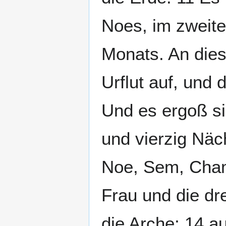
Noes, im zweit
Monats. An dies
Urflut auf, und
Und es ergoß si
und vierzig Näc
Noe, Sem, Cham
Frau und die dr
die Arche; 14 au