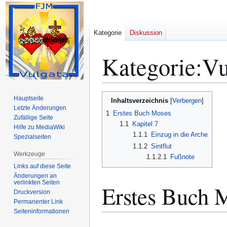
Kategorie
Diskussion
Kategorie
:
Vu
Zur
Zur
Hauptseite
Inhaltsverzeichnis
Navigation
Suche
Letzte Änderungen
1
Erstes Buch Moses
Zufällige Seite
springen
springen
1.1
Kapitel 7
Hilfe zu MediaWiki
1.1.1
Einzug in die Arche
Spezialseiten
1.1.2
Sintflut
Werkzeuge
1.1.2.1
Fußnote
Links auf diese Seite
Änderungen an
verlinkten Seiten
Erstes Buch 
Druckversion
Permanenter Link
Seiten­­informationen