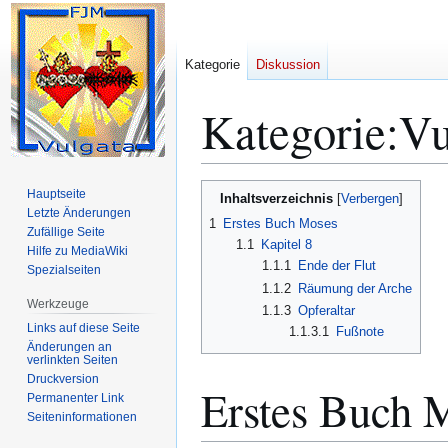
Kategorie
Diskussion
Kategorie
:
Vu
Zur
Zur
Hauptseite
Inhaltsverzeichnis
Navigation
Suche
Letzte Änderungen
1
Erstes Buch Moses
Zufällige Seite
springen
springen
1.1
Kapitel 8
Hilfe zu MediaWiki
1.1.1
Ende der Flut
Spezialseiten
1.1.2
Räumung der Arche
Werkzeuge
1.1.3
Opferaltar
Links auf diese Seite
1.1.3.1
Fußnote
Änderungen an
verlinkten Seiten
Druckversion
Erstes Buch 
Permanenter Link
Seiten­­informationen