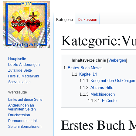
Kategorie
Diskussion
Kategorie
:
Vu
Zur
Zur
Hauptseite
Inhaltsverzeichnis
Navigation
Suche
Letzte Änderungen
1
Erstes Buch Moses
Zufällige Seite
springen
springen
1.1
Kapitel 14
Hilfe zu MediaWiki
1.1.1
Krieg mit den Ostkönigen
Spezialseiten
1.1.2
Abrams Hilfe
Werkzeuge
1.1.3
Melchisedech
Links auf diese Seite
1.1.3.1
Fußnote
Änderungen an
verlinkten Seiten
Druckversion
Erstes Buch 
Permanenter Link
Seiten­­informationen