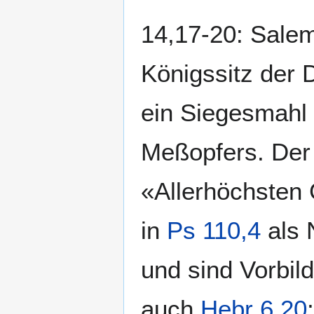
14,17-20: Salem
Königssitz der 
ein Siegesmahl 
Meßopfers. Der
«Allerhöchsten 
in
Ps 110,4
als 
und sind Vorbil
auch
Hebr 6,20
;