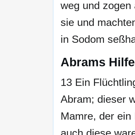
weg und zogen 
sie und machten
in Sodom seßha
Abrams Hilfe
13 Ein Flüchtli
Abram; dieser w
Mamre, der ein 
auch diese ware