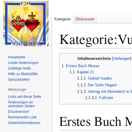
Kategorie
Diskussion
Kategorie
:
Vu
Zur
Zur
Hauptseite
Inhaltsverzeichnis
Navigation
Suche
Letzte Änderungen
1
Erstes Buch Moses
Zufällige Seite
springen
springen
1.1
Kapitel 21
Hilfe zu MediaWiki
1.1.1
Geburt Isaaks
Spezialseiten
1.1.2
Der Sohn Hagars
Werkzeuge
1.1.3
Vertrag mit Abimelech in
Links auf diese Seite
1.1.3.1
Fußnote
Änderungen an
verlinkten Seiten
Druckversion
Erstes Buch 
Permanenter Link
Seiten­­informationen