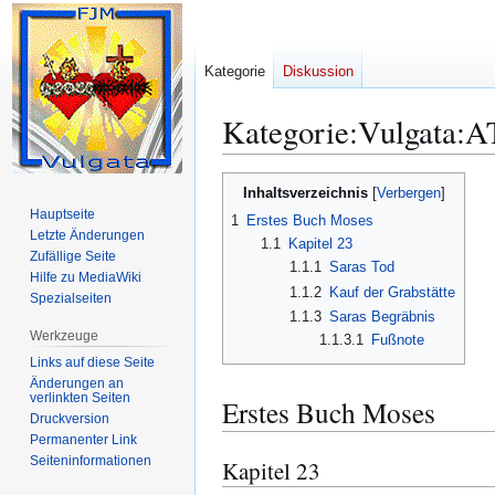
Kategorie
Diskussion
Kategorie
:
Vulgata:A
Zur
Zur
Inhaltsverzeichnis
Navigation
Suche
Hauptseite
1
Erstes Buch Moses
springen
springen
Letzte Änderungen
1.1
Kapitel 23
Zufällige Seite
1.1.1
Saras Tod
Hilfe zu MediaWiki
1.1.2
Kauf der Grabstätte
Spezialseiten
1.1.3
Saras Begräbnis
Werkzeuge
1.1.3.1
Fußnote
Links auf diese Seite
Änderungen an
verlinkten Seiten
Erstes Buch Moses
Druckversion
Permanenter Link
Seiten­­informationen
Kapitel 23