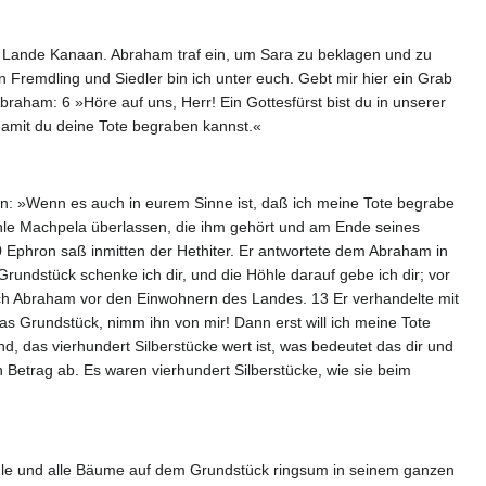
im Lande Kanaan. Abraham traf ein, um Sara zu beklagen und zu
 Fremdling und Siedler bin ich unter euch. Gebt mir hier ein Grab
aham: 6 »Höre auf uns, Herr! Ein Gottesfürst bist du in unserer
damit du deine Tote begraben kannst.«
en: »Wenn es auch in eurem Sinne ist, daß ich meine Tote begrabe
Höhle Machpela überlassen, die ihm gehört und am Ende seines
10 Ephron saß inmitten der Hethiter. Er antwortete dem Abraham in
rundstück schenke ich dir, und die Höhle darauf gebe ich dir; vor
ich Abraham vor den Einwohnern des Landes. 13 Er verhandelte mit
s Grundstück, nimm ihn von mir! Dann erst will ich meine Tote
 das vierhundert Silberstücke wert ist, was bedeutet das dir und
Betrag ab. Es waren vierhundert Silberstücke, wie sie beim
öhle und alle Bäume auf dem Grundstück ringsum in seinem ganzen