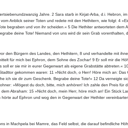
ertsiebenundzwanzig Jahre. 2 Sara starb in Kirjat-Arba, d.i. Hebron, 
m Anblick seiner Toten und redete mit den Hethitern, wie folgt: 4 »Ein
e begraben und von ihr scheiden.« 5 Die Hethiter antworteten dem Abr
begrabe deine Tote! Niemand von uns wird dir sein Grab vorenthalten, 
vor den Bürgern des Landes, den Hethitern, 8 und verhandelte mit ihn
mittelt für mich bei Ephron, dem Sohne des Zochar! 9 Er soll mir die 
s soll er sie mir in eurer Gegenwart als eigene Grabstätte abtreten.« 
 Stadttor gekommen waren: 11 »Nicht doch, o Herr! Höre mich an: Das G
he ich sie dir zum Geschenk. Begrabe deine Tote!« 12 Da verneigte s
ner: »Mögest du doch, bitte, mich anhören! Ich zahle den Preis für da
dem Abraham: 15 »Nicht doch, mein Herr, höre mich an! Ein Stück Land,
hörte auf Ephron und wog den in Gegenwart der Hethiter vereinbarten 
s in Machpela bei Mamre, das Feld selbst, die darauf befindliche H