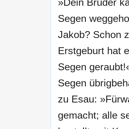
»Dein Bruder ka
Segen weggeholt
Jakob? Schon zw
Erstgeburt hat 
Segen geraubt!«
Segen übrigbeha
zu Esau: »Fürwa
gemacht; alle s