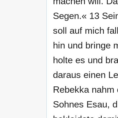
machen will. Da
Segen.« 13 Sein
soll auf mich fa
hin und bringe 
holte es und bra
daraus einen Lec
Rebekka nahm di
Sohnes Esau, di