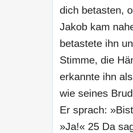
dich betasten, 
Jakob kam nahe 
betastete ihn u
Stimme, die Hä
erkannte ihn al
wie seines Brud
Er sprach: »Bis
»Ja!« 25 Da sag