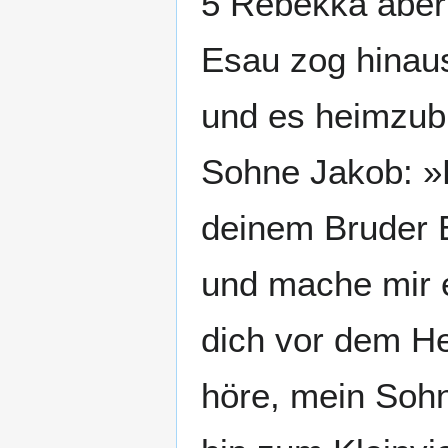
5 Rebekka aber 
Esau zog hinaus
und es heimzub
Sohne Jakob: »H
deinem Bruder E
und mache mir e
dich vor dem He
höre, mein Sohn