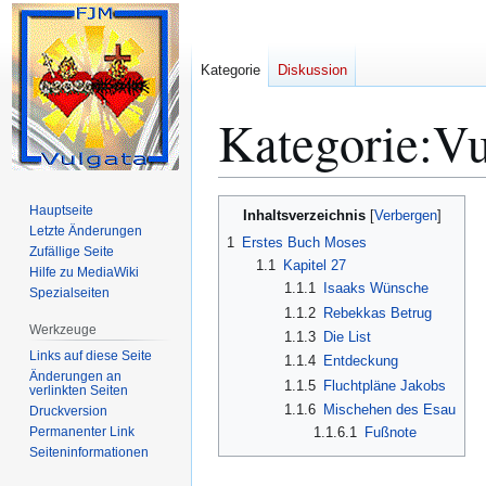
Kategorie
Diskussion
Kategorie
:
Vu
Zur
Zur
Hauptseite
Inhaltsverzeichnis
Navigation
Suche
Letzte Änderungen
1
Erstes Buch Moses
Zufällige Seite
springen
springen
1.1
Kapitel 27
Hilfe zu MediaWiki
1.1.1
Isaaks Wünsche
Spezialseiten
1.1.2
Rebekkas Betrug
Werkzeuge
1.1.3
Die List
Links auf diese Seite
1.1.4
Entdeckung
Änderungen an
1.1.5
Fluchtpläne Jakobs
verlinkten Seiten
1.1.6
Mischehen des Esau
Druckversion
Permanenter Link
1.1.6.1
Fußnote
Seiten­­informationen