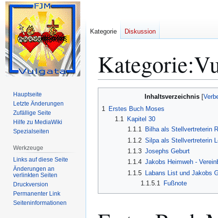
Kategorie
Diskussion
Kategorie
:
Vu
Zur
Zur
Hauptseite
Inhaltsverzeichnis
Navigation
Suche
Letzte Änderungen
1
Erstes Buch Moses
Zufällige Seite
springen
springen
1.1
Kapitel 30
Hilfe zu MediaWiki
1.1.1
Bilha als Stellvertreterin
Spezialseiten
1.1.2
Silpa als Stellvertreterin 
Werkzeuge
1.1.3
Josephs Geburt
Links auf diese Seite
1.1.4
Jakobs Heimweh - Vereinb
Änderungen an
1.1.5
Labans List und Jakobs G
verlinkten Seiten
1.1.5.1
Fußnote
Druckversion
Permanenter Link
Seiten­­informationen