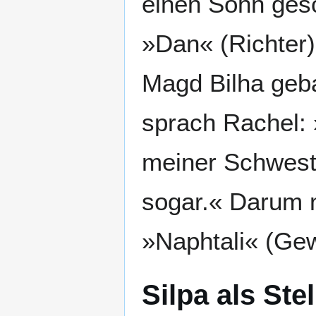
einen Sohn ges
»Dan« (Richter
Magd Bilha geb
sprach Rachel:
meiner Schweste
sogar.« Darum 
»Naphtali« (Gew
Silpa als Ste