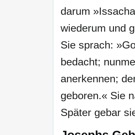
darum »Issacha
wiederum und g
Sie sprach: »G
bedacht; nunme
anerkennen; de
geboren.« Sie n
Später gebar si