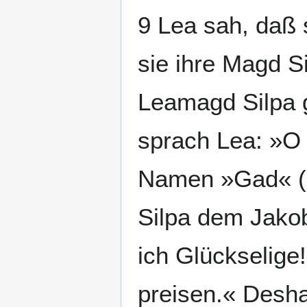
9 Lea sah, daß 
sie ihre Magd S
Leamagd Silpa 
sprach Lea: »O 
Namen »Gad« (G
Silpa dem Jako
ich Glückselige
preisen.« Desha