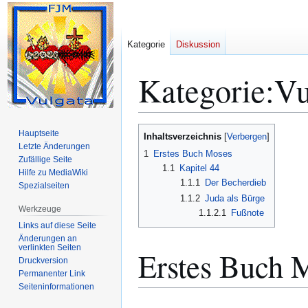
Kategorie
Diskussion
Kategorie
:
Vu
Zur
Zur
Hauptseite
Inhaltsverzeichnis
Navigation
Suche
Letzte Änderungen
1
Erstes Buch Moses
Zufällige Seite
springen
springen
1.1
Kapitel 44
Hilfe zu MediaWiki
1.1.1
Der Becherdieb
Spezialseiten
1.1.2
Juda als Bürge
Werkzeuge
1.1.2.1
Fußnote
Links auf diese Seite
Änderungen an
verlinkten Seiten
Erstes Buch 
Druckversion
Permanenter Link
Seiten­­informationen