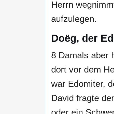
Herrn wegnimmt
aufzulegen.
Doëg, der Ed
8 Damals aber h
dort vor dem He
war Edomiter, d
David fragte de
oder ein Schwe