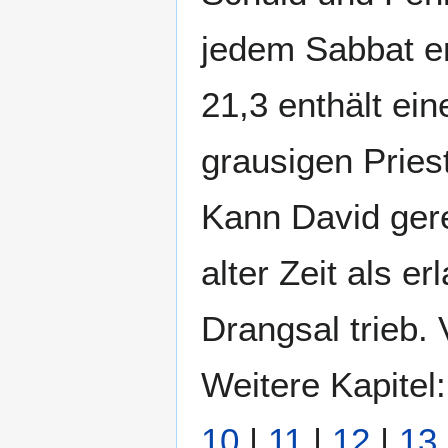
jedem Sabbat e
21,3 enthält ei
grausigen Pries
Kann David gere
alter Zeit als er
Drangsal trieb. 
Weitere Kapitel
10
|
11
|
12
|
13