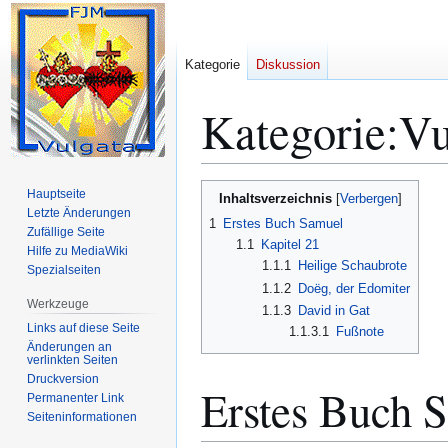
Kategorie
Diskussion
Kategorie
:
Vu
Zur
Zur
Hauptseite
Inhaltsverzeichnis
Navigation
Suche
Letzte Änderungen
1
Erstes Buch Samuel
Zufällige Seite
springen
springen
1.1
Kapitel 21
Hilfe zu MediaWiki
1.1.1
Heilige Schaubrote
Spezialseiten
1.1.2
Doëg, der Edomiter
Werkzeuge
1.1.3
David in Gat
Links auf diese Seite
1.1.3.1
Fußnote
Änderungen an
verlinkten Seiten
Druckversion
Erstes Buch 
Permanenter Link
Seiten­­informationen