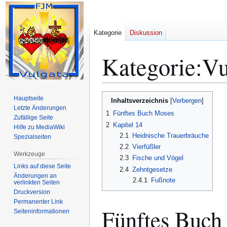
Kategorie
Diskussion
Kategorie
:
Vu
Zur
Zur
Hauptseite
Inhaltsverzeichnis
Navigation
Suche
Letzte Änderungen
1
Fünftes Buch Moses
Zufällige Seite
springen
springen
2
Kapitel 14
Hilfe zu MediaWiki
2.1
Heidnische Trauerbräuche
Spezialseiten
2.2
Vierfüßler
Werkzeuge
2.3
Fische und Vögel
Links auf diese Seite
2.4
Zehntgesetze
Änderungen an
2.4.1
Fußnote
verlinkten Seiten
Druckversion
Permanenter Link
Fünftes Buch
Seiten­­informationen