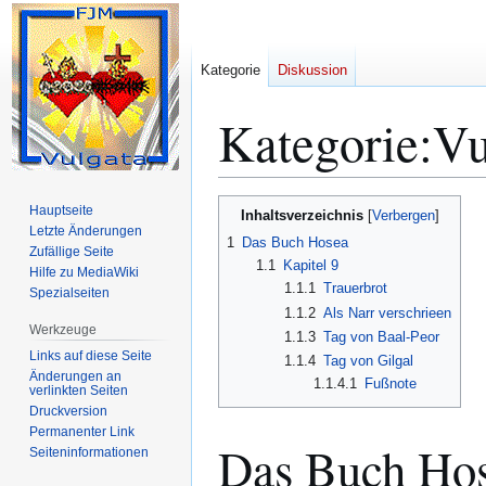
Kategorie
Diskussion
Kategorie
:
Vu
Zur
Zur
Hauptseite
Inhaltsverzeichnis
Navigation
Suche
Letzte Änderungen
1
Das Buch Hosea
Zufällige Seite
springen
springen
1.1
Kapitel 9
Hilfe zu MediaWiki
1.1.1
Trauerbrot
Spezialseiten
1.1.2
Als Narr verschrieen
Werkzeuge
1.1.3
Tag von Baal-Peor
Links auf diese Seite
1.1.4
Tag von Gilgal
Änderungen an
1.1.4.1
Fußnote
verlinkten Seiten
Druckversion
Permanenter Link
Das Buch Ho
Seiten­­informationen