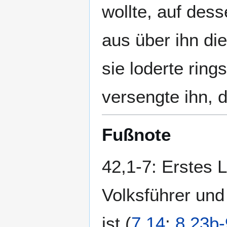
wollte, auf des
aus über ihn di
sie loderte ring
versengte ihn, d
Fußnote
42,1-7: Erstes 
Volksführer und
ist (
7,14
;
8,23b-