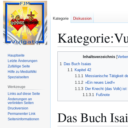
Kategorie
Diskussion
Kategorie
:
Vu
Zur
Zur
Hauptseite
Inhaltsverzeichnis
Navigation
Suche
Letzte Änderungen
1
Das Buch Isaias
Zufällige Seite
springen
springen
1.1
Kapitel 42
Hilfe zu MediaWiki
1.1.1
Messianische Tätigkeit d
Spezialseiten
1.1.2
»Ein neues Lied!«
Werkzeuge
1.1.3
Der Knecht (das Volk) ist 
Links auf diese Seite
1.1.3.1
Fußnote
Änderungen an
verlinkten Seiten
Druckversion
Das Buch Isai
Permanenter Link
Seiten­­informationen