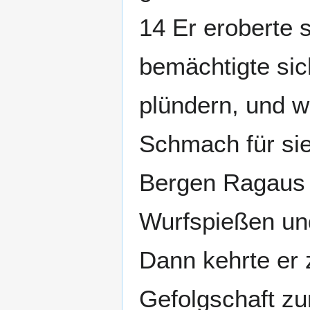
14 Er eroberte 
bemächtigte sic
plündern, und w
Schmach für si
Bergen Ragaus g
Wurfspießen un
Dann kehrte er
Gefolgschaft z