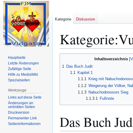
Kategorie
Diskussion
Kategorie
:
Vu
Zur
Zur
Hauptseite
Inhaltsverzeichnis
Navigation
Suche
Letzte Änderungen
1
Das Buch Judit
Zufällige Seite
springen
springen
1.1
Kapitel 1
Hilfe zu MediaWiki
1.1.1
Krieg mit Nabuchodonoso
Spezialseiten
1.1.2
Weigerung der Völker, N
Werkzeuge
1.1.3
Nabuchodonosors Sieg
Links auf diese Seite
1.1.3.1
Fußnote
Änderungen an
verlinkten Seiten
Druckversion
Das Buch Jud
Permanenter Link
Seiten­­informationen