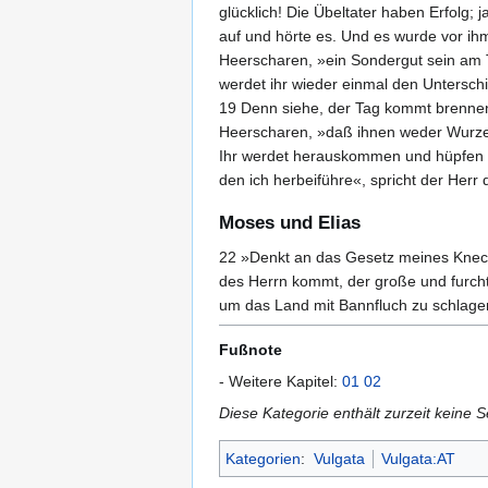
glücklich! Die Übeltater haben Erfolg;
auf und hörte es. Und es wurde vor ih
Heerscharen, »ein Sondergut sein am T
werdet ihr wieder einmal den Untersch
19 Denn siehe, der Tag kommt brennen
Heerscharen, »daß ihnen weder Wurzel n
Ihr werdet herauskommen und hüpfen wi
den ich herbeiführe«, spricht der Herr
Moses und Elias
22 »Denkt an das Gesetz meines Knech
des Herrn kommt, der große und furch
um das Land mit Bannfluch zu schlage
Fußnote
- Weitere Kapitel:
01
02
Diese Kategorie enthält zurzeit keine 
Kategorien
:
Vulgata
Vulgata:AT