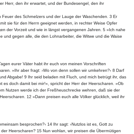
r Herr, den ihr erwartet, und der Bundesengel, den ihr
em Feuer des Schmelzers und der Lauge der Waschenden. 3 Er
damit sie für den Herrn geeignet werden, in rechter Weise Opfer
n der Vorzeit und wie in längst vergangenen Jahren. 5 »Ich nahe
 und gegen alle, die den Lohnarbeiter, die Witwe und die Waise
 Tagen eurer Väter habt ihr euch von meinen Vorschriften
aren. »Ihr aber fragt: ›Wo von denn sollen wir umkehren?‹ 8 Darf
und Abgabe! 9 Ihr seid beladen mit Fluch, und mich betrügt ihr, das
 es doch damit bei mir!«, spricht der Herr der Heerscharen. »Ob
rem Nutzen werde ich der Freßheuschrecke wehren, daß sie der
Heerscharen. 12 »Dann preisen euch alle Völker glücklich, weil ihr
emeinsam besprochen?‹ 14 Ihr sagt: ›Nutzlos ist es, Gott zu
n der Heerscharen? 15 Nun wohlan, wir preisen die Übermütigen