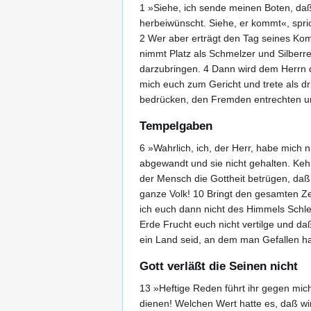
1 »Siehe, ich sende meinen Boten, daß
herbeiwünscht. Siehe, er kommt«, spri
2 Wer aber erträgt den Tag seines Ko
nimmt Platz als Schmelzer und Silberrei
darzubringen. 4 Dann wird dem Herrn 
mich euch zum Gericht und trete als d
bedrücken, den Fremden entrechten und
Tempelgaben
6 »Wahrlich, ich, der Herr, habe mich 
abgewandt und sie nicht gehalten. Kehr
der Mensch die Gottheit betrügen, daß i
ganze Volk! 10 Bringt den gesamten Ze
ich euch dann nicht des Himmels Schl
Erde Frucht euch nicht vertilge und da
ein Land seid, an dem man Gefallen ha
Gott verläßt die Seinen nicht
13 »Heftige Reden führt ihr gegen mich
dienen! Welchen Wert hatte es, daß wi