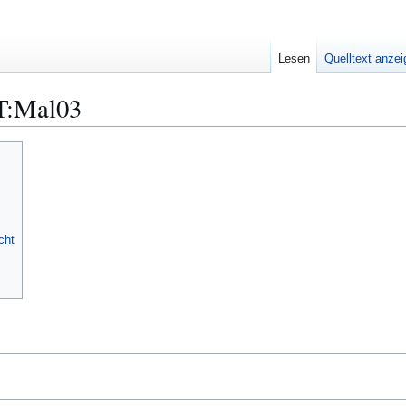
Lesen
Quelltext anze
T:Mal03
cht