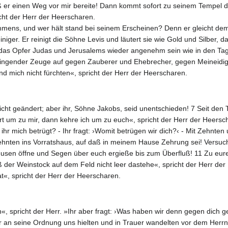
 er einen Weg vor mir bereite! Dann kommt sofort zu seinem Tempel de
cht der Herr der Heerscharen.
mmens, und wer hält stand bei seinem Erscheinen? Denn er gleicht d
niger. Er reinigt die Söhne Levis und läutert sie wie Gold und Silber, 
das Opfer Judas und Jerusalems wieder angenehm sein wie in den Tage
ringender Zeuge auf gegen Zauberer und Ehebrecher, gegen Meineidige
 mich nicht fürchten«, spricht der Herr der Heerscharen.
nicht geändert; aber ihr, Söhne Jakobs, seid unentschieden! 7 Seit den
t um zu mir, dann kehre ich um zu euch«, spricht der Herr der Heersch
hr mich betrügt? - Ihr fragt: ›Womit betrügen wir dich?‹ - Mit Zehnten 
hnten ins Vorratshaus, auf daß in meinem Hause Zehrung sei! Versucht
eusen öffne und Segen über euch ergieße bis zum Überfluß! 11 Zu eu
ß der Weinstock auf dem Feld nicht leer dastehe«, spricht der Herr der 
t«, spricht der Herr der Heerscharen.
«, spricht der Herr. »Ihr aber fragt: ›Was haben wir denn gegen dich g
r an seine Ordnung uns hielten und in Trauer wandelten vor dem Herr