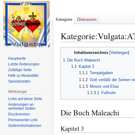
Kategorie
Diskussion
Kategorie
:
Vulgata:A
Zur
Zur
Inhaltsverzeichnis
Navigation
Suche
Hauptseite
1
Die Buch Maleachi
springen
springen
Letzte Änderungen
1.1
Kapitel 3
Zufällige Seite
1.1.1
Tempelgaben
Hilfe zu MediaWiki
1.1.2
Gott verläßt die Seinen ni
Spezialseiten
1.1.3
Moses und Elias
Werkzeuge
1.1.3.1
Fußnote
Links auf diese Seite
Änderungen an
verlinkten Seiten
Die Buch Maleachi
Druckversion
Permanenter Link
Seiten­­informationen
Kapitel 3