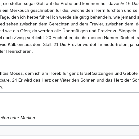
 ja, sie stellen sogar Gott auf die Probe und kommen heil davon!« 16 D
m ein Merkbuch geschrieben für die, welche den Herrn fürchten und sei
age, den ich herbeiführe! Ich werde sie gütig behandeln, wie jemand 
ied sehen zwischen dem Gerechten und dem Frevler, zwischen dem, der 
d wie ein Ofen; da werden alle Übermütigen und Frevler zu Stoppeln. 
och Zweig verbleibt. 20 Euch aber, die ihr meinen Namen fürchtet, stra
e Kälblein aus dem Stall. 21 Die Frevler werdet ihr niedertreten; ja,
 der Heerscharen.
tes Moses, dem ich am Horeb für ganz Israel Satzungen und Gebote ert
tbare. 24 Er wird das Herz der Väter den Söhnen und das Herz der S
n.
Seiten oder Medien.