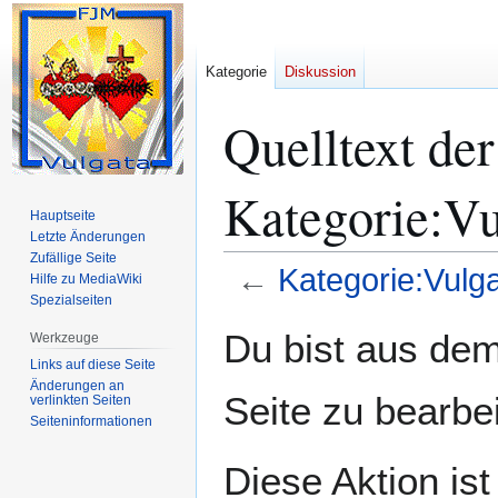
Kategorie
Diskussion
Quelltext der
Kategorie:V
Hauptseite
Letzte Änderungen
Zufällige Seite
←
Kategorie:Vulg
Hilfe zu MediaWiki
Spezialseiten
Zur
Zur
Du bist aus dem
Werkzeuge
Navigation
Suche
Links auf diese Seite
springen
springen
Änderungen an
Seite zu bearbe
verlinkten Seiten
Seiten­­informationen
Diese Aktion ist