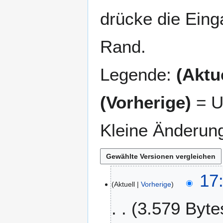
drücke die Eing
Rand.
Legende:
(Aktue
(Vorherige)
= U
Kleine Änderun
2
17
Aktuell
Vorherige
3
.
3.579 Byte
N
o