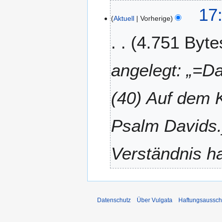
v
1
17:
e
Aktuell
Vorherige
3
m
.
4.751 Byte
b
A
e
p
r
r
angelegt: „=
2
i
0
l
(40) Auf dem 
1
2
1
0
1
Psalm Davids.
1
Verständnis ha
Datenschutz
Über Vulgata
Haftungsaussch