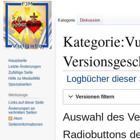
Kategorie
Diskussion
Kategorie:Vu
Versionsgesc
Hauptseite
Letzte Änderungen
Zufällige Seite
Logbücher dieser 
Hilfe zu MediaWiki
Spezialseiten
Zur
Zur
Werkzeuge
Versionen filtern
Navigation
Suche
Links auf diese Seite
springen
springen
Änderungen an
verlinkten Seiten
Auswahl des Ver
Atom
Seiten­­informationen
Radiobuttons de