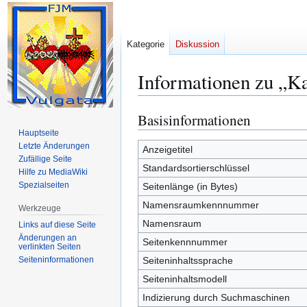
Kategorie
Diskussion
Informationen zu „K
Basisinformationen
Zur
Zur
Navigation
Suche
Hauptseite
Letzte Änderungen
springen
springen
Anzeigetitel
Zufällige Seite
Standardsortierschlüssel
Hilfe zu MediaWiki
Spezialseiten
Seitenlänge (in Bytes)
Namensraumkennnummer
Werkzeuge
Namensraum
Links auf diese Seite
Änderungen an
Seitenkennnummer
verlinkten Seiten
Seiten­­informationen
Seiteninhaltssprache
Seiteninhaltsmodell
Indizierung durch Suchmaschinen