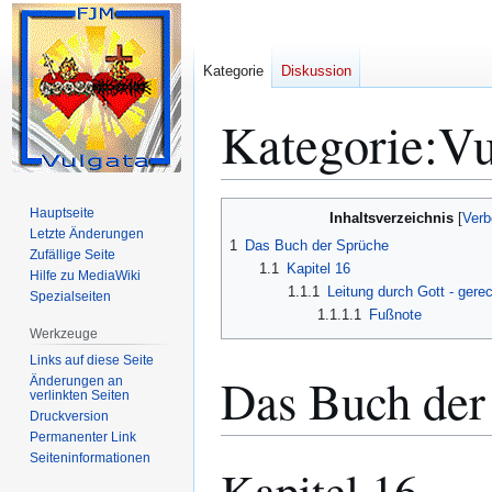
Kategorie
Diskussion
Kategorie
:
Vu
Zur
Zur
Hauptseite
Inhaltsverzeichnis
Navigation
Suche
Letzte Änderungen
1
Das Buch der Sprüche
Zufällige Seite
springen
springen
1.1
Kapitel 16
Hilfe zu MediaWiki
1.1.1
Leitung durch Gott - gere
Spezialseiten
1.1.1.1
Fußnote
Werkzeuge
Links auf diese Seite
Das Buch der
Änderungen an
verlinkten Seiten
Druckversion
Permanenter Link
Seiten­­informationen
Kapitel 16