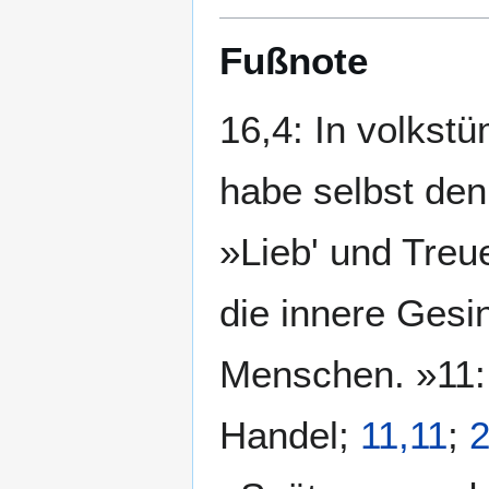
Fußnote
16,4: In volkstü
habe selbst den 
»Lieb' und Treu
die innere Gesi
Menschen. »11: 
Handel;
11,11
;
2