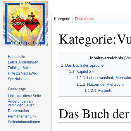
Kategorie
Diskussion
Kategorie
:
Vu
Zur
Zur
Hauptseite
Inhaltsverzeichnis
Navigation
Suche
Letzte Änderungen
1
Das Buch der Sprüche
Zufällige Seite
springen
springen
1.1
Kapitel 27
Hilfe zu MediaWiki
1.1.1
Lebensweisheit, Mensche
Spezialseiten
1.1.2
Nutzen der Viehzucht
Werkzeuge
1.1.2.1
Fußnote
Links auf diese Seite
Änderungen an
verlinkten Seiten
Das Buch der
Druckversion
Permanenter Link
Seiten­­informationen