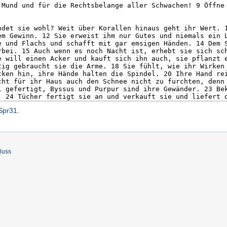
:Spr31
.
luss