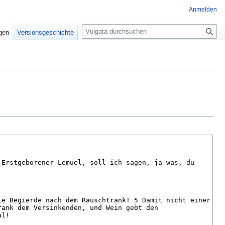
Anmelden
S
igen
Versionsgeschichte
u
c
h
e