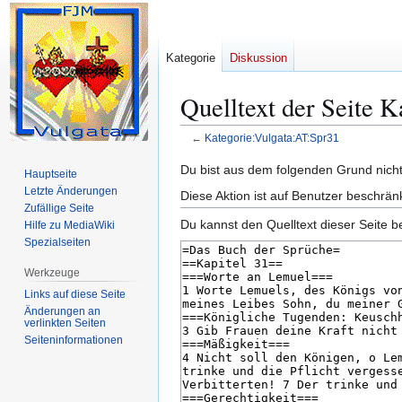
Kategorie
Diskussion
Quelltext der Seite 
←
Kategorie:Vulgata:AT:Spr31
Zur
Zur
Du bist aus dem folgenden Grund nicht 
Hauptseite
Navigation
Suche
Letzte Änderungen
Diese Aktion ist auf Benutzer beschrän
springen
springen
Zufällige Seite
Du kannst den Quelltext dieser Seite b
Hilfe zu MediaWiki
Spezialseiten
Werkzeuge
Links auf diese Seite
Änderungen an
verlinkten Seiten
Seiten­­informationen