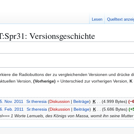
Lesen
Quelltext anze
:Spr31: Versionsgeschichte
kiere die Radiobuttons der zu vergleichenden Versionen und drücke d
ktuellen Version,
(Vorherige)
= Unterschied zur vorherigen Version,
K
5. Nov. 2011
Sr.theresia
Diskussion
Beiträge
K
4.999 Bytes
−
16. Feb. 2011
Sr.theresia
Diskussion
Beiträge
K
5.686 Bytes
+
l=== 1 Worte Lemuels, des Königs von Massa, womit ihn seine Mutte