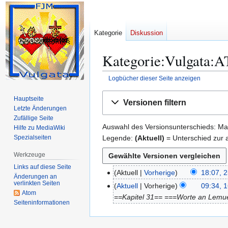
Kategorie
Diskussion
Kategorie:Vulgata:AT
Logbücher dieser Seite anzeigen
Zur
Zur
Hauptseite
Versionen filtern
Navigation
Suche
Letzte Änderungen
springen
springen
Zufällige Seite
Auswahl des Versionsunterschieds: Mar
Hilfe zu MediaWiki
Legende:
(Aktuell)
= Unterschied zur a
Spezialseiten
Werkzeuge
Links auf diese Seite
Aktuell
Vorherige
18:07, 2
2
Änderungen an
verlinkten Seiten
5
Aktuell
Vorherige
09:34, 
1
Atom
.
==Kapitel 31== ===Worte an Lemue
6
Seiten­­informationen
N
.
o
F