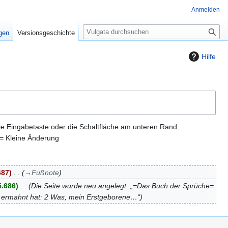
Anmelden
S
igen
Versionsgeschichte
u
c
Hilfe
h
e
ie Eingabetaste oder die Schaltfläche am unteren Rand.
= Kleine Änderung
687
→
Fußnote
5.686
Die Seite wurde neu angelegt: „=Das Buch der Sprüche=
r ermahnt hat: 2 Was, mein Erstgeborene…“