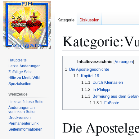
Kategorie
Diskussion
Kategorie
:
Vu
Zur
Zur
Hauptseite
Inhaltsverzeichnis
Navigation
Suche
Letzte Änderungen
1
Die Apostelgeschichte
Zufällige Seite
springen
springen
1.1
Kapitel 16
Hilfe zu MediaWiki
1.1.1
Durch Kleinasien
Spezialseiten
1.1.2
In Philippi
Werkzeuge
1.1.3
Befreiung aus dem Gefän
Links auf diese Seite
1.1.3.1
Fußnote
Änderungen an
verlinkten Seiten
Druckversion
Die Apostelge
Permanenter Link
Seiten­­informationen