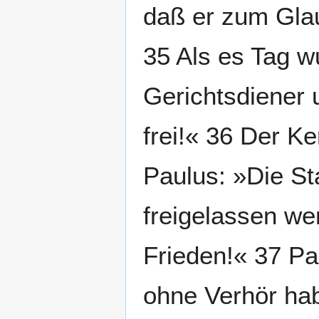
daß er zum Glau
35 Als es Tag w
Gerichtsdiener 
frei!« 36 Der K
Paulus: »Die St
freigelassen wer
Frieden!« 37 Pa
ohne Verhör hab