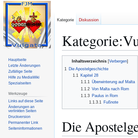
Kategorie
Diskussion
Kategorie
:
Vu
Zur
Zur
Hauptseite
Inhaltsverzeichnis
Navigation
Suche
Letzte Änderungen
1
Die Apostelgeschichte
Zufällige Seite
springen
springen
1.1
Kapitel 28
Hilfe zu MediaWiki
1.1.1
Überwinterung auf Malta
Spezialseiten
1.1.2
Von Malta nach Rom
Werkzeuge
1.1.3
Paulus in Rom
Links auf diese Seite
1.1.3.1
Fußnote
Änderungen an
verlinkten Seiten
Druckversion
Die Apostelge
Permanenter Link
Seiten­­informationen