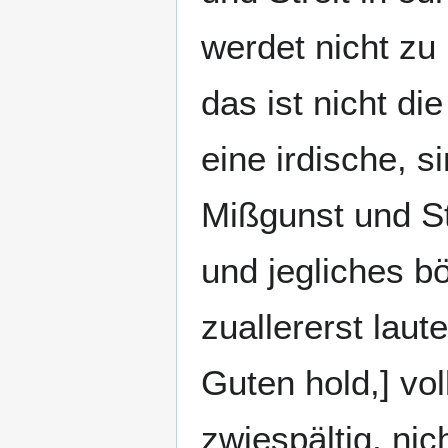
werdet nicht zu
das ist nicht d
eine irdische, 
Mißgunst und St
und jegliches b
zuallererst laut
Guten hold,] vo
zwiespältig, nic