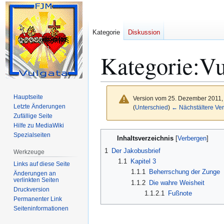
Kategorie
Diskussion
Kategorie
:
Vu
Hauptseite
Version vom 25. Dezember 2011,
Letzte Änderungen
(
Unterschied
)
← Nächstältere Ver
Zufällige Seite
Hilfe zu MediaWiki
Zur
Zur
Spezialseiten
Inhaltsverzeichnis
Navigation
Suche
1
Der Jakobusbrief
Werkzeuge
springen
springen
1.1
Kapitel 3
Links auf diese Seite
1.1.1
Beherrschung der Zunge
Änderungen an
verlinkten Seiten
1.1.2
Die wahre Weisheit
Druckversion
1.1.2.1
Fußnote
Permanenter Link
Seiten­­informationen