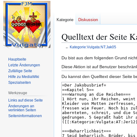
Kategorie
Diskussion
Quelltext der Seite 
←
Kategorie:Vulgata:NT:Jak05
Zur
Zur
Du bist aus dem folgenden Grund nicht 
Hauptseite
Navigation
Suche
Letzte Änderungen
Diese Aktion ist auf Benutzer beschrän
springen
springen
Zufällige Seite
Du kannst den Quelltext dieser Seite b
Hilfe zu MediaWiki
Spezialseiten
Werkzeuge
Links auf diese Seite
Änderungen an
verlinkten Seiten
Seiten­­informationen