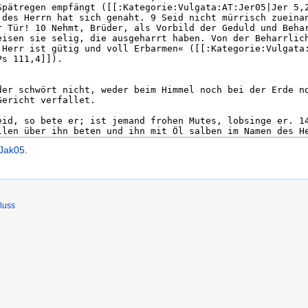
:Jak05
.
luss