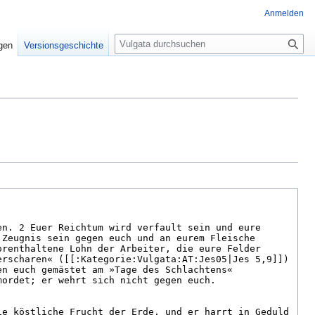
Anmelden
S
igen
Versionsgeschichte
u
c
h
e