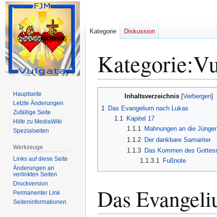
Kategorie
Diskussion
Kategorie
:
Vu
Zur
Zur
Hauptseite
Inhaltsverzeichnis
Navigation
Suche
Letzte Änderungen
1
Das Evangelium nach Lukas
Zufällige Seite
springen
springen
1.1
Kapitel 17
Hilfe zu MediaWiki
1.1.1
Mahnungen an die Jünger
Spezialseiten
1.1.2
Der dankbare Samariter
Werkzeuge
1.1.3
Das Kommen des Gottesr
Links auf diese Seite
1.1.3.1
Fußnote
Änderungen an
verlinkten Seiten
Druckversion
Das Evangeli
Permanenter Link
Seiten­­informationen