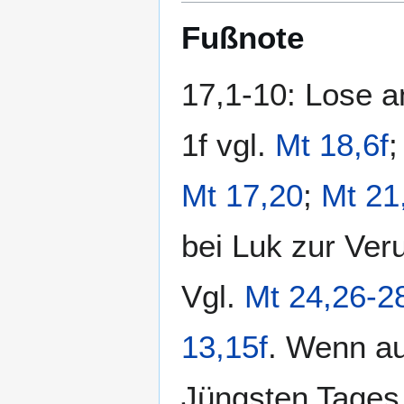
Fußnote
17,1-10: Lose a
1f vgl.
Mt 18,6f
Mt 17,20
;
Mt 21
bei Luk zur Veru
Vgl.
Mt 24,26-2
13,15f
. Wenn au
Jüngsten Tages 