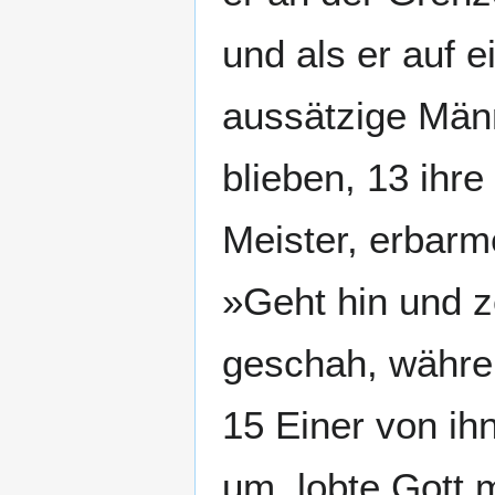
und als er auf 
aussätzige Männ
blieben, 13 ihr
Meister, erbarm
»Geht hin und z
geschah, währen
15 Einer von ihn
um, lobte Gott m