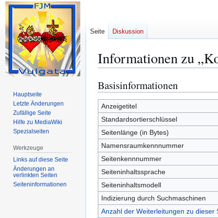
Seite
Diskussion
Informationen zu „Ko
Basisinformationen
Zur
Zur
Navigation
Suche
Hauptseite
Letzte Änderungen
springen
springen
Anzeigetitel
Zufällige Seite
Standardsortierschlüssel
Hilfe zu MediaWiki
Spezialseiten
Seitenlänge (in Bytes)
Namensraumkennnummer
Werkzeuge
Seitenkennnummer
Links auf diese Seite
Änderungen an
Seiteninhaltssprache
verlinkten Seiten
Seiten­­informationen
Seiteninhaltsmodell
Indizierung durch Suchmaschinen
Anzahl der Weiterleitungen zu dieser 