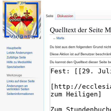
Seite
Diskussion
Quelltext der Seite M
←
Marta
Zur
Zur
Du bist aus dem folgenden Grund nicht 
Hauptseite
Navigation
Suche
Letzte Änderungen
Diese Aktion ist auf Benutzer beschrän
springen
springen
Zufällige Seite
Du kannst den Quelltext dieser Seite b
Hilfe zu MediaWiki
Spezialseiten
Werkzeuge
Links auf diese Seite
Änderungen an
verlinkten Seiten
Seiten­­informationen