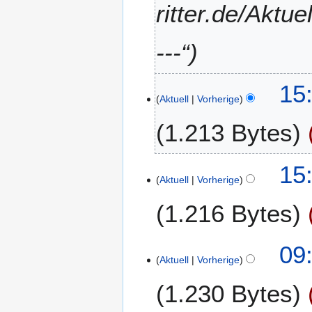
ritter.de/Aktu
1
8
---“
1
15
Aktuell
Vorherige
.
N
1.213 Bytes
o
v
K
e
15
e
m
Aktuell
Vorherige
i
b
1.216 Bytes
n
e
e
r
B
2
K
1
09
e
0
e
Aktuell
Vorherige
2
a
1
i
.
r
4
1.230 Bytes
n
D
b
e
e