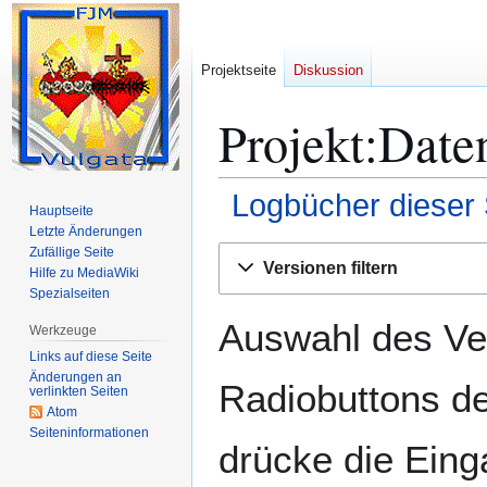
Projektseite
Diskussion
Projekt:Date
Logbücher dieser 
Hauptseite
Letzte Änderungen
Zur
Zur
Zufällige Seite
Versionen filtern
Hilfe zu MediaWiki
Navigation
Suche
Spezialseiten
springen
springen
Auswahl des Ver
Werkzeuge
Links auf diese Seite
Änderungen an
Radiobuttons de
verlinkten Seiten
Atom
Seiten­­informationen
drücke die Eing