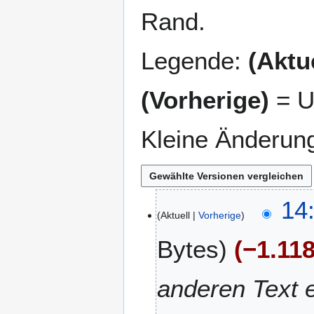
Rand.
Legende:
(Aktue
(Vorherige)
= U
Kleine Änderun
8
14
Aktuell
Vorherige
.
J
Bytes
−1.11
u
n
i
anderen Text e
2
0