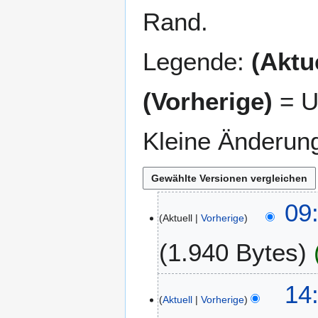
Rand.
Legende:
(Aktue
(Vorherige)
= U
Kleine Änderun
2
09:
Aktuell
Vorherige
0
.
1.940 Bytes
J
u
K
l
1
14:
e
i
Aktuell
Vorherige
8
i
2
.