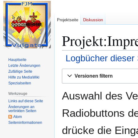
Projektseite
Diskussion
Projekt:Impr
Logbücher dieser 
Hauptseite
Letzte Änderungen
Zur
Zur
Zufällige Seite
Versionen filtern
Hilfe zu MediaWiki
Navigation
Suche
Spezialseiten
springen
springen
Auswahl des Ver
Werkzeuge
Links auf diese Seite
Änderungen an
Radiobuttons de
verlinkten Seiten
Atom
Seiten­­informationen
drücke die Eing