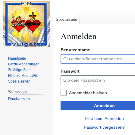
Spezialseite
Anmelden
Benutzername
Zur
Zur
Navigation
Suche
Hauptseite
springen
springen
Letzte Änderungen
Zufällige Seite
Passwort
Hilfe zu MediaWiki
Spezialseiten
Werkzeuge
Angemeldet bleiben
Druckversion
Anmelden
Hilfe beim Anmelden
Passwort vergessen?