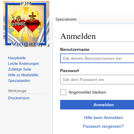
Spezialseite
Anmelden
Benutzername
Zur
Zur
Navigation
Suche
Hauptseite
springen
springen
Letzte Änderungen
Zufällige Seite
Passwort
Hilfe zu MediaWiki
Spezialseiten
Werkzeuge
Angemeldet bleiben
Druckversion
Anmelden
Hilfe beim Anmelden
Passwort vergessen?