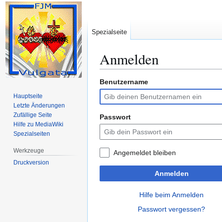
Spezialseite
Anmelden
Benutzername
Zur
Zur
Navigation
Suche
Hauptseite
springen
springen
Letzte Änderungen
Zufällige Seite
Passwort
Hilfe zu MediaWiki
Spezialseiten
Werkzeuge
Angemeldet bleiben
Druckversion
Anmelden
Hilfe beim Anmelden
Passwort vergessen?