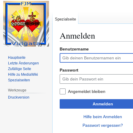
Spezialseite
Anmelden
Benutzername
Zur
Zur
Navigation
Suche
Hauptseite
springen
springen
Letzte Änderungen
Zufällige Seite
Passwort
Hilfe zu MediaWiki
Spezialseiten
Werkzeuge
Angemeldet bleiben
Druckversion
Anmelden
Hilfe beim Anmelden
Passwort vergessen?