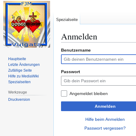
Spezialseite
Anmelden
Benutzername
Zur
Zur
Navigation
Suche
Hauptseite
springen
springen
Letzte Änderungen
Zufällige Seite
Passwort
Hilfe zu MediaWiki
Spezialseiten
Werkzeuge
Angemeldet bleiben
Druckversion
Anmelden
Hilfe beim Anmelden
Passwort vergessen?