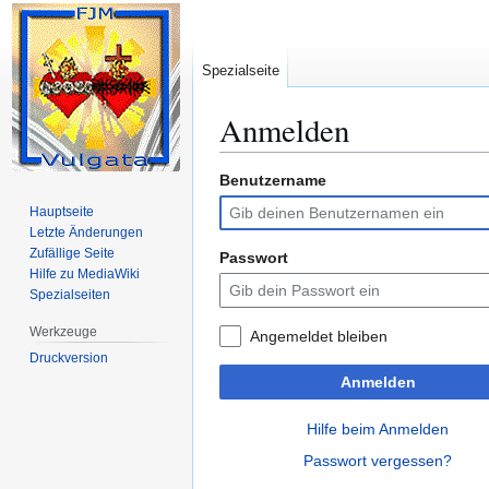
Spezialseite
Anmelden
Benutzername
Zur
Zur
Navigation
Suche
Hauptseite
springen
springen
Letzte Änderungen
Zufällige Seite
Passwort
Hilfe zu MediaWiki
Spezialseiten
Werkzeuge
Angemeldet bleiben
Druckversion
Anmelden
Hilfe beim Anmelden
Passwort vergessen?