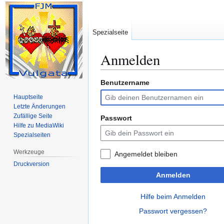
Spezialseite
Anmelden
Benutzername
Zur
Zur
Navigation
Suche
Hauptseite
springen
springen
Letzte Änderungen
Zufällige Seite
Passwort
Hilfe zu MediaWiki
Spezialseiten
Werkzeuge
Angemeldet bleiben
Druckversion
Anmelden
Hilfe beim Anmelden
Passwort vergessen?