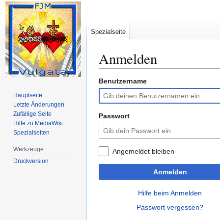
Spezialseite
Anmelden
Benutzername
Zur
Zur
Navigation
Suche
Hauptseite
springen
springen
Letzte Änderungen
Zufällige Seite
Passwort
Hilfe zu MediaWiki
Spezialseiten
Werkzeuge
Angemeldet bleiben
Druckversion
Anmelden
Hilfe beim Anmelden
Passwort vergessen?