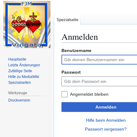
Spezialseite
Anmelden
Benutzername
Zur
Zur
Navigation
Suche
Hauptseite
springen
springen
Letzte Änderungen
Zufällige Seite
Passwort
Hilfe zu MediaWiki
Spezialseiten
Werkzeuge
Angemeldet bleiben
Druckversion
Anmelden
Hilfe beim Anmelden
Passwort vergessen?