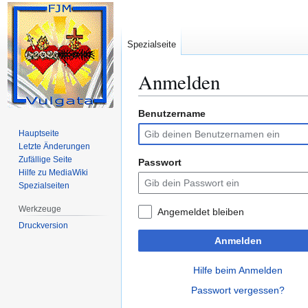
Spezialseite
Anmelden
Benutzername
Zur
Zur
Navigation
Suche
Hauptseite
springen
springen
Letzte Änderungen
Zufällige Seite
Passwort
Hilfe zu MediaWiki
Spezialseiten
Werkzeuge
Angemeldet bleiben
Druckversion
Anmelden
Hilfe beim Anmelden
Passwort vergessen?