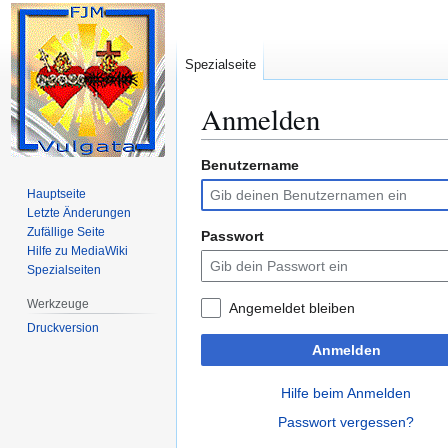
Spezialseite
Anmelden
Benutzername
Zur
Zur
Navigation
Suche
Hauptseite
springen
springen
Letzte Änderungen
Zufällige Seite
Passwort
Hilfe zu MediaWiki
Spezialseiten
Werkzeuge
Angemeldet bleiben
Druckversion
Anmelden
Hilfe beim Anmelden
Passwort vergessen?