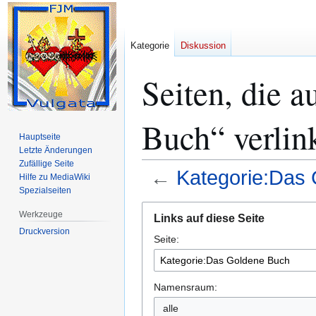
Kategorie
Diskussion
Seiten, die 
Buch“ verlin
Hauptseite
Letzte Änderungen
Zufällige Seite
←
Kategorie:Das
Hilfe zu MediaWiki
Spezialseiten
Zur
Zur
Werkzeuge
Links auf diese Seite
Navigation
Suche
Druckversion
Seite:
springen
springen
Namensraum:
alle