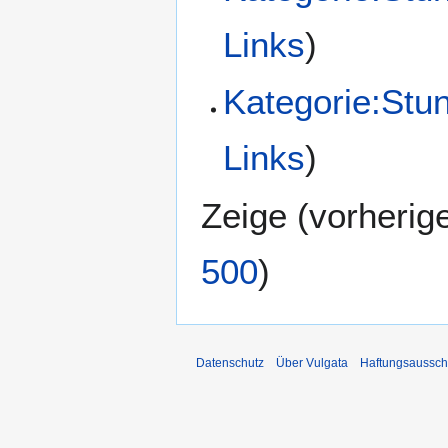
Links
)
Kategorie:Stu
Links
)
Zeige (
vorherig
500
)
Datenschutz
Über Vulgata
Haftungsaussch