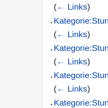
(
← Links
)
Kategorie:Stu
(
← Links
)
Kategorie:Stu
(
← Links
)
Kategorie:Stu
(
← Links
)
Kategorie:Stu