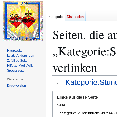
Kategorie
Diskussion
Seiten, die a
„Kategorie:
Hauptseite
Letzte Änderungen
Zufällige Seite
verlinken
Hilfe zu MediaWiki
Spezialseiten
Werkzeuge
←
Kategorie:Stu
Druckversion
Zur
Zur
Links auf diese Seite
Navigation
Suche
Seite:
springen
springen