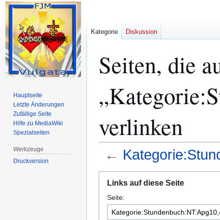
Kategorie
Diskussion
Seiten, die a
„Kategorie:
Hauptseite
Letzte Änderungen
Zufällige Seite
verlinken
Hilfe zu MediaWiki
Spezialseiten
Werkzeuge
←
Kategorie:Stu
Druckversion
Zur
Zur
Links auf diese Seite
Navigation
Suche
Seite:
springen
springen