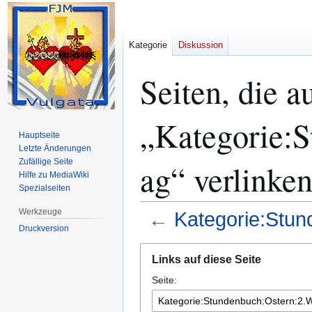
Kategorie
Diskussion
Seiten, die a
„Kategorie:
Hauptseite
Letzte Änderungen
Zufällige Seite
ag“ verlinke
Hilfe zu MediaWiki
Spezialseiten
Werkzeuge
←
Kategorie:Stu
Druckversion
Zur
Zur
Links auf diese Seite
Navigation
Suche
Seite:
springen
springen