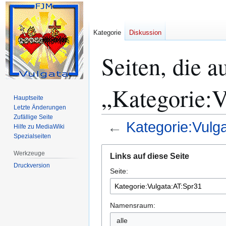
Kategorie
Diskussion
Seiten, die a
„Kategorie:V
Hauptseite
Letzte Änderungen
Zufällige Seite
←
Kategorie:Vulg
Hilfe zu MediaWiki
Spezialseiten
Zur
Zur
Werkzeuge
Links auf diese Seite
Navigation
Suche
Druckversion
Seite:
springen
springen
Namensraum:
alle