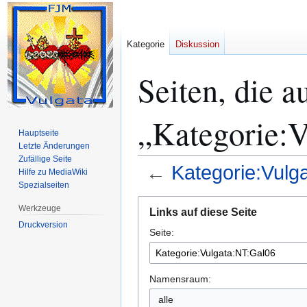
Kategorie
Diskussion
Seiten, die a
„Kategorie:V
Hauptseite
Letzte Änderungen
Zufällige Seite
←
Kategorie:Vulg
Hilfe zu MediaWiki
Spezialseiten
Zur
Zur
Werkzeuge
Links auf diese Seite
Navigation
Suche
Druckversion
Seite:
springen
springen
Namensraum:
alle