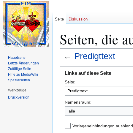
Seite
Diskussion
Seiten, die a
←
Predigttext
Hauptseite
Letzte Änderungen
Zur
Zur
Zufällige Seite
Links auf diese Seite
Hilfe zu MediaWiki
Navigation
Suche
Spezialseiten
Seite:
springen
springen
Werkzeuge
Druckversion
Namensraum:
alle
Vorlageneinbindungen ausblen