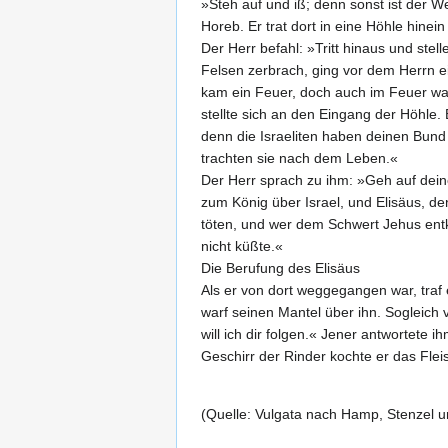
»Steh auf und iß; denn sonst ist der We
Horeb. Er trat dort in eine Höhle hinei
Der Herr befahl: »Tritt hinaus und stel
Felsen zerbrach, ging vor dem Herrn 
kam ein Feuer, doch auch im Feuer war 
stellte sich an den Eingang der Höhle.
denn die Israeliten haben deinen Bund 
trachten sie nach dem Leben.«
Der Herr sprach zu ihm: »Geh auf de
zum König über Israel, und Elisäus, d
töten, und wer dem Schwert Jehus entko
nicht küßte.«
Die Berufung des Elisäus
Als er von dort weggegangen war, traf 
warf seinen Mantel über ihn. Sogleich
will ich dir folgen.« Jener antwortete
Geschirr der Rinder kochte er das Flei
(Quelle: Vulgata nach Hamp, Stenzel u