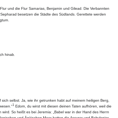
 Flur und die Flur Samarias, Benjamin und Gilead. Die Verbannten
n Sepharad besetzen die Städte des Südlands. Gerettete werden
igtum.
ch hinab.
uf sich selbst. Ja, wie ihr getrunken habt auf meinem heiligen Berg,
1
ewesen.“
Edom, du wirst mit diesen deinen Taten aufhören, weil die
 wird. So heißt es bei Jeremia: „Babel war in der Hand des Herrn
 Ionischen und Ägäischen Meer hatten die Assyrer und Babylonier