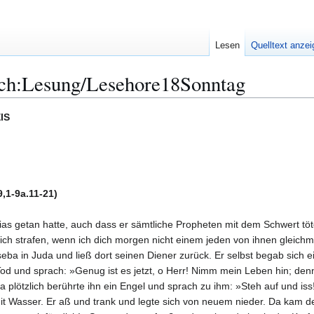
Lesen
Quelltext anze
ch:Lesung/Lesehore18Sonntag
IS
,1-9a.11-21)
 Elias getan hatte, auch dass er sämtliche Propheten mit dem Schwert tö
h strafen, wenn ich dich morgen nicht einem jeden von ihnen gleichmac
ba in Juda und ließ dort seinen Diener zurück. Er selbst begab sich ei
od und sprach: »Genug ist es jetzt, o Herr! Nimm mein Leben hin; denn 
Da plötzlich berührte ihn ein Engel und sprach zu ihm: »Steh auf und 
it Wasser. Er aß und trank und legte sich von neuem nieder. Da kam d