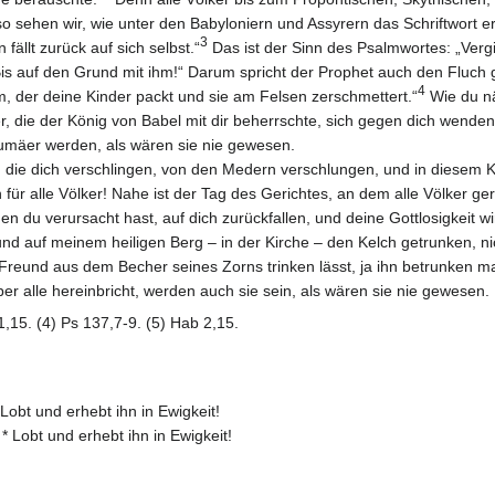
 sehen wir, wie unter den Babyloniern und Assyrern das Schriftwort erfü
3
 fällt zurück auf sich selbst.“
Das ist der Sinn des Psalmwortes: „Verg
Bis auf den Grund mit ihm!“ Darum spricht der Prophet auch den Fluch 
4
, der deine Kinder packt und sie am Felsen zerschmettert.“
Wie du nä
r, die der König von Babel mit dir beherrschte, sich gegen dich wenden,
dumäer werden, als wären sie nie gewesen.
 die dich verschlingen, von den Medern verschlungen, und in diesem Kr
n für alle Völker! Nahe ist der Tag des Gerichtes, an dem alle Völker g
en du verursacht hast, auf dich zurückfallen, und deine Gottlosigkeit 
 und auf meinem heiligen Berg – in der Kirche – den Kelch getrunken,
reund aus dem Becher seines Zorns trinken lässt, ja ihn betrunken ma
r alle hereinbricht, werden auch sie sein, als wären sie nie gewesen.
1,15. (4) Ps 137,7-9. (5) Hab 2,15.
Lobt und erhebt ihn in Ewigkeit!
 Lobt und erhebt ihn in Ewigkeit!