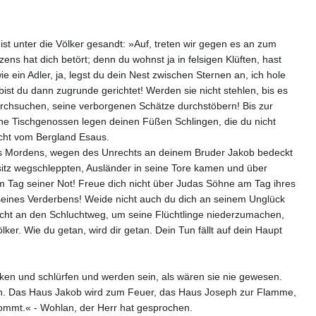
t unter die Völker gesandt: »Auf, treten wir gegen es an zum
ns hat dich betört; denn du wohnst ja in felsigen Klüften, hast
ein Adler, ja, legst du dein Nest zwischen Sternen an, ich hole
st du dann zugrunde gerichtet! Werden sie nicht stehlen, bis es
rchsuchen, seine verborgenen Schätze durchstöbern! Bis zur
ine Tischgenossen legen deinen Füßen Schlingen, die du nicht
icht vom Bergland Esaus.
s Mordens, wegen des Unrechts an deinem Bruder Jakob bedeckt
sitz wegschleppten, Ausländer in seine Tore kamen und über
m Tag seiner Not! Freue dich nicht über Judas Söhne am Tag ihres
 seines Verderbens! Weide nicht auch du dich an seinem Unglück
nicht an den Schluchtweg, um seine Flüchtlinge niederzumachen,
er. Wie du getan, wird dir getan. Dein Tun fällt auf dein Haupt
nken und schlürfen und werden sein, als wären sie nie gewesen.
gnen. Das Haus Jakob wird zum Feuer, das Haus Joseph zur Flamme,
ommt.« - Wohlan, der Herr hat gesprochen.