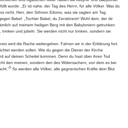
llt wurde: „Er ist nahe, der Tag des Herrn, für alle Völker. Was du
iss nicht, Herr, den Söhnen Edoms, was sie sagten am Tag
gegen Babel: „Tochter Babel, du Zerstörerin! Wohl dem, der dir
mlich auf meinem heiligen Berg mit den Babyloniern getrunken
 trinken und jubeln. Sie werden nicht nur trinken, sondern sie
eis wird die Rache weitergehen. Fahren wir in der Erklärung fort.
erichtet werden sollen. Wie du gegen die Diener der Kirche
wird auf deinen Scheitel kommen. Denn du hast über ihren Tod
 nicht den meinen, sondern den des Widersachers, von dem es bei
5
cht.“
So werden alle Völker, alle gegnerischen Kräfte dein Blut