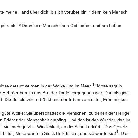
lte meine Hand über dich, bis ich vorüber bin; * denn kein Mensch
e gebracht. * Denn kein Mensch kann Gott sehen und am Leben
1
f Mose getauft wurden in der Wolke und im Meer“
. Mose sagt in
 Hebräer bereits das Bild der Taufe vorgegeben war. Damals ging
 Die Schuld wird ertränkt und der Irrtum vernichtet; Frömmigkeit
ne gute Wolke: Sie überschattet die Menschen, zu denen der Heilige
den Erlöser der Menschheit empfing. Und das ist das Wunder, das im
iel mehr jetzt in Wirklichkeit, da die Schrift erklärt: „Das Gesetz
4
 bitter; Mose warf ein Stück Holz hinein, und sie wurde süß
. Das