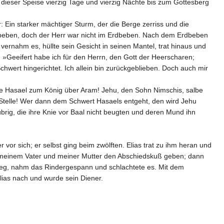
ft dieser Speise vierzig Tage und vierzig Nächte bis zum Gottesberg
: Ein starker mächtiger Sturm, der die Berge zerriss und die
dbeben, doch der Herr war nicht im Erdbeben. Nach dem Erdbeben
vernahm es, hüllte sein Gesicht in seinen Mantel, trat hinaus und
: »Geeifert habe ich für den Herrn, den Gott der Heerscharen;
hwert hingerichtet. Ich allein bin zurückgeblieben. Doch auch mir
e Hasael zum König über Aram! Jehu, den Sohn Nimschis, salbe
Stelle! Wer dann dem Schwert Hasaels entgeht, den wird Jehu
brig, die ihre Knie vor Baal nicht beugten und deren Mund ihn
vor sich; er selbst ging beim zwölften. Elias trat zu ihm heran und
och meinem Vater und meiner Mutter den Abschiedskuß geben; dann
m weg, nahm das Rindergespann und schlachtete es. Mit dem
lias nach und wurde sein Diener.