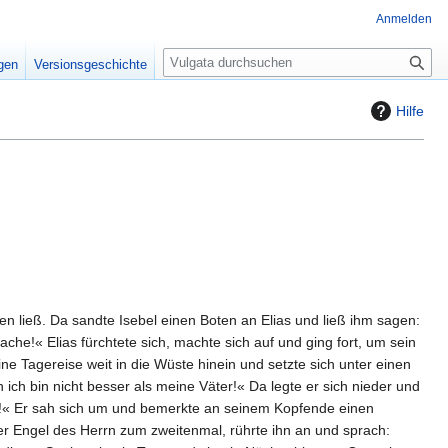
Anmelden
S
igen
Versionsgeschichte
u
c
Hilfe
h
e
ten ließ. Da sandte Isebel einen Boten an Elias und ließ ihm sagen:
he!« Elias fürchtete sich, machte sich auf und ging fort, um sein
ne Tagereise weit in die Wüste hinein und setzte sich unter einen
ich bin nicht besser als meine Väter!« Da legte er sich nieder und
iss!« Er sah sich um und bemerkte an seinem Kopfende einen
er Engel des Herrn zum zweitenmal, rührte ihn an und sprach: