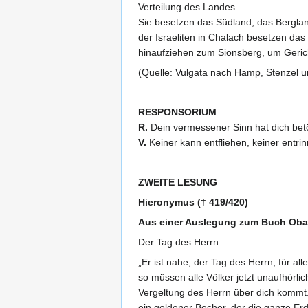
Verteilung des Landes
Sie besetzen das Südland, das Berglan
der Israeliten in Chalach besetzen da
hinaufziehen zum Sionsberg, um Geric
(Quelle: Vulgata nach Hamp, Stenzel u
RESPONSORIUM
R.
Dein vermessener Sinn hat dich betört
V.
Keiner kann entfliehen, keiner entri
ZWEITE LESUNG
Hieronymus († 419/420)
Aus einer Auslegung zum Buch Oba
Der Tag des Herrn
„Er ist nahe, der Tag des Herrn, für all
so müssen alle Völker jetzt unaufhörlic
Vergeltung des Herrn über dich kommt.
ein goldener Becher, der die ganze Er