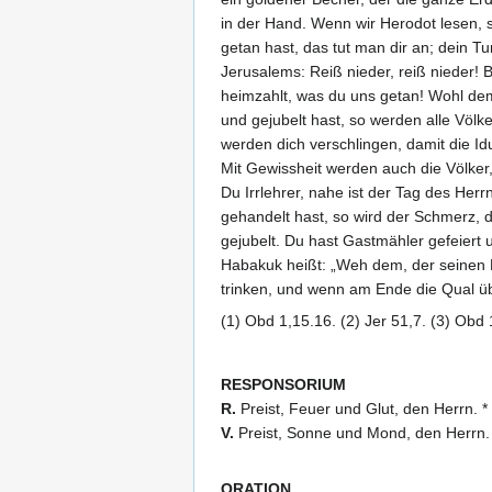
in der Hand. Wenn wir Herodot lesen, so
getan hast, das tut man dir an; dein Tun
Jerusalems: Reiß nieder, reiß nieder! 
heimzahlt, was du uns getan! Wohl dem
und gejubelt hast, so werden alle Völke
werden dich verschlingen, damit die I
Mit Gewissheit werden auch die Völker,
Du Irrlehrer, nahe ist der Tag des Herr
gehandelt hast, so wird der Schmerz, d
gejubelt. Du hast Gastmähler gefeiert
Habakuk heißt: „Weh dem, der seinen F
trinken, und wenn am Ende die Qual übe
(1) Obd 1,15.16. (2) Jer 51,7. (3) Obd 
RESPONSORIUM
R.
Preist, Feuer und Glut, den Herrn. * 
V.
Preist, Sonne und Mond, den Herrn. *
ORATION