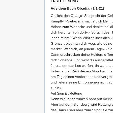
ERSTE LESUNG
Aus dem Buch Obadja. (1,1-21)
Gesicht des Obadja. So spricht der Ge
Kampf!« »Siehe, ich mache dich klein u
Höhen zum Wohnsitz und denkst bei dir
dich herunter von dort« - Spruch des 
ihnen reicht? Wenn Winzer über dich 
Grenze treibt man dich weg; alle dein
merkst. Wahrlich, an jenem Tage« - Sp
Dann erschrecken deine Helden, o Te
dich Schande, und wirst du ausgerotte
Jerusalem das Los warfen, da warst au
Untergangs! Reiß deinen Mund nicht au
am Tag seines Verderbens und vergreif
und liefere seine Entronnenen nicht au
zurück.
Auf Sion ist Rettung
Denn wie ihr getrunken habt auf meinem
Aber auf dem Sionsberg wird Rettung s
das Haus Esau aber zum Stroh; sie zü