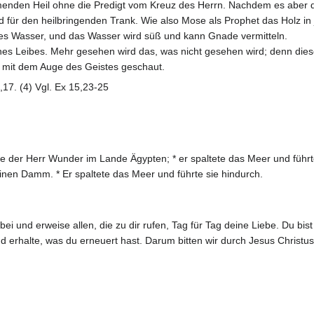
nden Heil ohne die Predigt vom Kreuz des Herrn. Nachdem es aber dur
 für den heilbringenden Trank. Wie also Mose als Prophet das Holz in 
ses Wasser, und das Wasser wird süß und kann Gnade vermitteln.
nes Leibes. Mehr gesehen wird das, was nicht gesehen wird; denn dieses 
d mit dem Auge des Geistes geschaut.
1,17. (4) Vgl. Ex 15,23-25
te der Herr Wunder im Lande Ägypten; * er spaltete das Meer und führt
inen Damm. * Er spaltete das Meer und führte sie hindurch.
 bei und erweise allen, die zu dir rufen, Tag für Tag deine Liebe. Du 
nd erhalte, was du erneuert hast. Darum bitten wir durch Jesus Christus