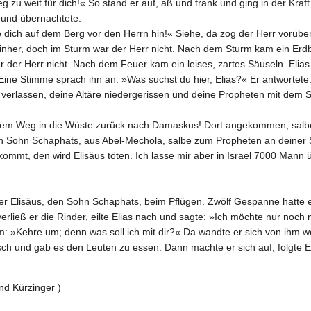
g zu weit für dich!« So stand er auf, aß und trank und ging in der Kra
n und übernachtete.
le dich auf dem Berg vor den Herrn hin!« Siehe, da zog der Herr vorüber
einher, doch im Sturm war der Herr nicht. Nach dem Sturm kam ein Er
der Herr nicht. Nach dem Feuer kam ein leises, zartes Säuseln. Elias 
 Eine Stimme sprach ihn an: »Was suchst du hier, Elias?« Er antwortete
verlassen, deine Altäre niedergerissen und deine Propheten mit dem Sc
inem Weg in die Wüste zurück nach Damaskus! Dort angekommen, salb
en Sohn Schaphats, aus Abel-Mechola, salbe zum Propheten an deiner 
mmt, den wird Elisäus töten. Ich lasse mir aber in Israel 7000 Mann ü
er Elisäus, den Sohn Schaphats, beim Pflügen. Zwölf Gespanne hatte er 
 verließ er die Rinder, eilte Elias nach und sagte: »Ich möchte nur n
 ihm: »Kehre um; denn was soll ich mit dir?« Da wandte er sich von ih
sch und gab es den Leuten zu essen. Dann machte er sich auf, folgte E
nd Kürzinger )