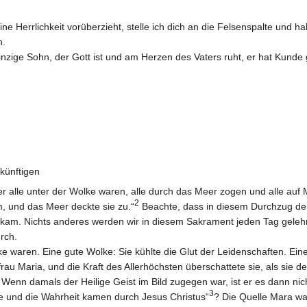
Herrlichkeit vorüberzieht, stelle ich dich an die Felsenspalte und ha
n.
nzige Sohn, der Gott ist und am Herzen des Vaters ruht, er hat Kund
ukünftigen
ter alle unter der Wolke waren, alle durch das Meer zogen und alle au
2
, und das Meer deckte sie zu.“
Beachte, dass in diesem Durchzug der
kam. Nichts anderes werden wir in diesem Sakrament jeden Tag gelehrt:
rch.
ke waren. Eine gute Wolke: Sie kühlte die Glut der Leidenschaften. Ei
au Maria, und die Kraft des Allerhöchsten überschattete sie, als sie 
Wenn damals der Heilige Geist im Bild zugegen war, ist er es dann nicht v
3
 und die Wahrheit kamen durch Jesus Christus“
? Die Quelle Mara war