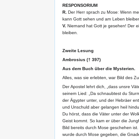
RESPONSORIUM
R.
Der Herr sprach zu Mose: Wenn meine 
kann Gott sehen und am Leben bleibe
V.
Niemand hat Gott je gesehen! Der ei
bleiben.
Zweite Lesung
Ambrosius († 397)
Aus dem Buch über die Mysterien.
Alles, was sie erlebten, war Bild des Z
Der Apostel lehrt dich, „dass unsre Vä
seinem Lied: „Da schnaubtest du Sturm
der Ägypter unter, und der Hebräer ent
und Unschuld aber gelangen heil hindu
Du hörst, dass die Väter unter der Wol
Geist kommt. So kam er über die Jungfr
Bild bereits durch Mose geschehen ist. 
wurde durch Mose gegeben, die Gnade