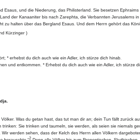
d Esaus, und die Niederung, das Philisterland. Sie besetzen Ephraims
s Land der Kanaaniter bis nach Zarephta, die Verbannten Jerusalems i
ht zu halten über das Bergland Esaus. Und dem Herrn gehört das Kön
nd Kürzinger )
; * erhebst du dich auch wie ein Adler, ich stürze dich hinab.
nnen und entkommen. * Erhebst du dich auch wie ein Adler, ich stürze di
dja.
e Völker. Was du getan hast, das tut man dir an; dein Tun fällt zurück a
h trinken: Sie trinken und taumeln, sie werden, als seien sie niemals g
 Wir werden sehen, dass der Kelch des Herrn allen Völkern dargeboten
2
de berauschte.“
Denn alle Völker bis zum Propontischen, Skythischen,