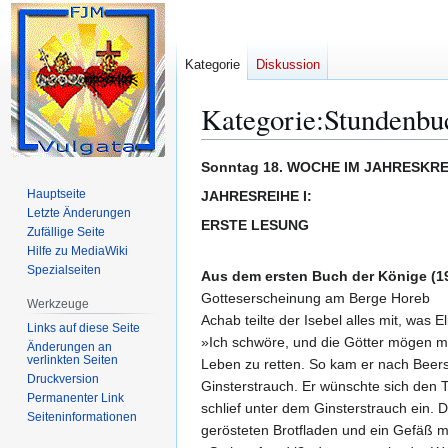
Kategorie
Diskussion
Kategorie
:
Stundenbu
Zur
Zur
Sonntag 18. WOCHE IM JAHRESKRE
Navigation
Suche
Hauptseite
JAHRESREIHE I:
springen
springen
Letzte Änderungen
ERSTE LESUNG
Zufällige Seite
Hilfe zu MediaWiki
Spezialseiten
Aus dem ersten Buch der Könige (19
Gotteserscheinung am Berge Horeb
Werkzeuge
Achab teilte der Isebel alles mit, was
Links auf diese Seite
»Ich schwöre, und die Götter mögen mic
Änderungen an
verlinkten Seiten
Leben zu retten. So kam er nach Beerse
Druckversion
Ginsterstrauch. Er wünschte sich den T
Permanenter Link
schlief unter dem Ginsterstrauch ein. 
Seiten­­informationen
gerösteten Brotfladen und ein Gefäß m