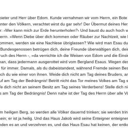
bieter und Herr über Edom. Kunde vernahmen wir vom Herrn, ein Bote is
nter den Völkern, verachtet wirst du gar sehr! Der Übermut deines Herze
: ›Wer kann mich zur Erde herunterholen?‹ Und baust du auch hoch wie 
Herrn. »Wenn Diebe über dich kommen oder Räuber zur Nachtzeit, wie bi
kommen, werden sie eine Nachlese übriglassen? Wie wird man Esau du
e Bundesgenossen betrügen dich, deine Freunde überwältigen dich, de
ruch des Herrn -, »da vernichte ich die Weisen von Edom und die Eins
man, dass jedermann ausgerottet wird vom Bergland Esaus. Wegen de
t für immer. Damals, als du dabeistandest, während Fremde seinen Be
ch du wie einer von ihnen. Weide dich nicht am Tag deines Bruders, a
f am Tag der Bedrängnis! Betritt nicht das Tor meines Volkes am Tag
e dich nicht an seinem Besitz am Tag seines Verderbens! Stelle dich 
s am Tag der Bedrängnis! Denn nahe ist der Tag des Herrn über alle Völk
 heiligen Berg, so werden alle Völker dauernd trinken; sie werden tri
ein; er ist ja heilig. Und das Haus Jakob wird seine Enteigner entei
nden es an und verzehren es, und das Haus Esau hat keinen, der entk