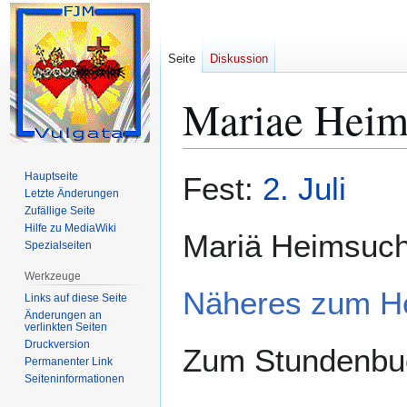
Seite
Diskussion
Mariae Heim
Zur
Zur
Hauptseite
Fest:
2. Juli
Navigation
Suche
Letzte Änderungen
Zufällige Seite
springen
springen
Hilfe zu MediaWiki
Mariä Heimsuc
Spezialseiten
Werkzeuge
Näheres zum He
Links auf diese Seite
Änderungen an
verlinkten Seiten
Druckversion
Zum Stundenbuc
Permanenter Link
Seiten­­informationen