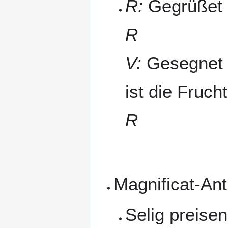
R:
Gegrüßet s
R
V:
Gesegnet b
ist die Fruch
R
Magnificat-An
Selig preisen